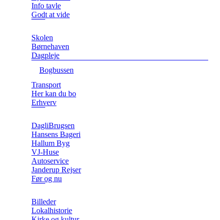
Info tavle
Godt at vide
Skolen
Børnehaven
Dagpleje
Bogbussen
Transport
Her kan du bo
Erhverv
DagliBrugsen
Hansens Bageri
Hallum Byg
VJ-Huse
Autoservice
Janderup Rejser
Før og nu
Billeder
Lokalhistorie
Kirke og kultur