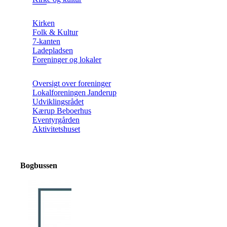
Kirken
Folk & Kultur
7-kanten
Ladepladsen
Foreninger og lokaler
Oversigt over foreninger
Lokalforeningen Janderup
Udviklingsrådet
Kærup Beboerhus
Eventyrgården
Aktivitetshuset
Bogbussen