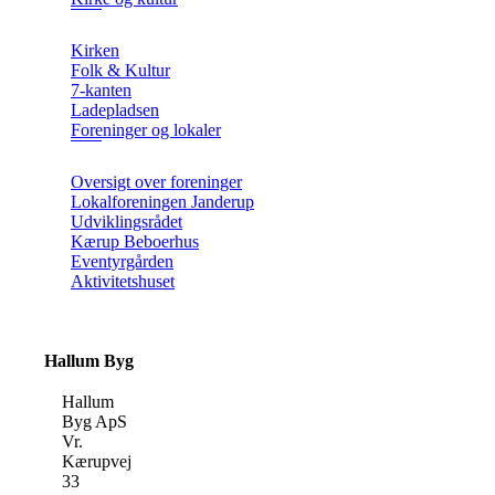
Kirken
Folk & Kultur
7-kanten
Ladepladsen
Foreninger og lokaler
Oversigt over foreninger
Lokalforeningen Janderup
Udviklingsrådet
Kærup Beboerhus
Eventyrgården
Aktivitetshuset
Hallum Byg
Hallum
Byg ApS
Vr.
Kærupvej
33