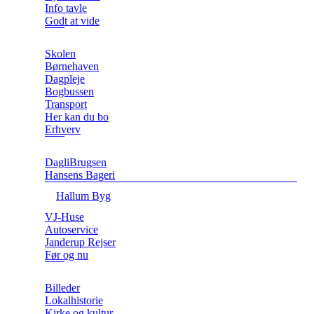
Info tavle
Godt at vide
Skolen
Børnehaven
Dagpleje
Bogbussen
Transport
Her kan du bo
Erhverv
DagliBrugsen
Hansens Bageri
Hallum Byg
VJ-Huse
Autoservice
Janderup Rejser
Før og nu
Billeder
Lokalhistorie
Kirke og kultur