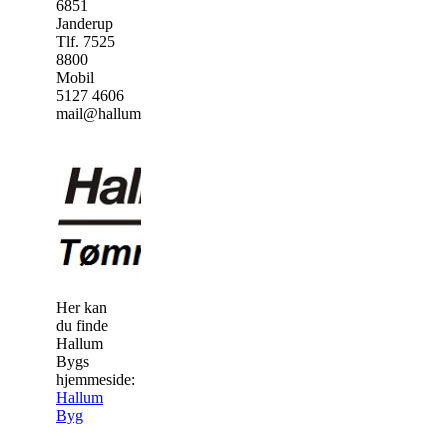
6851
Janderup
Tlf. 7525
8800
Mobil
5127 4606
mail@hallumbyg.dk
Her kan
du finde
Hallum
Bygs
hjemmeside:
Hallum
Byg